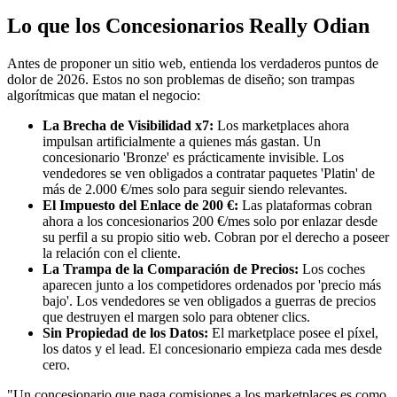
Lo que los Concesionarios Really Odian
Antes de proponer un sitio web, entienda los verdaderos puntos de
dolor de 2026. Estos no son problemas de diseño; son trampas
algorítmicas que matan el negocio:
La Brecha de Visibilidad x7:
Los marketplaces ahora
impulsan artificialmente a quienes más gastan. Un
concesionario 'Bronze' es prácticamente invisible. Los
vendedores se ven obligados a contratar paquetes 'Platin' de
más de 2.000 €/mes solo para seguir siendo relevantes.
El Impuesto del Enlace de 200 €:
Las plataformas cobran
ahora a los concesionarios 200 €/mes solo por enlazar desde
su perfil a su propio sitio web. Cobran por el derecho a poseer
la relación con el cliente.
La Trampa de la Comparación de Precios:
Los coches
aparecen junto a los competidores ordenados por 'precio más
bajo'. Los vendedores se ven obligados a guerras de precios
que destruyen el margen solo para obtener clics.
Sin Propiedad de los Datos:
El marketplace posee el píxel,
los datos y el lead. El concesionario empieza cada mes desde
cero.
"Un concesionario que paga comisiones a los marketplaces es como