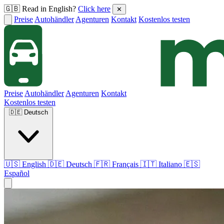
🇬🇧 Read in English?
Click here
✕
Preise
Autohändler
Agenturen
Kontakt
Kostenlos testen
Preise
Autohändler
Agenturen
Kontakt
Kostenlos testen
🇩🇪
Deutsch
🇺🇸 English
🇩🇪 Deutsch
🇫🇷 Français
🇮🇹 Italiano
🇪🇸
Español