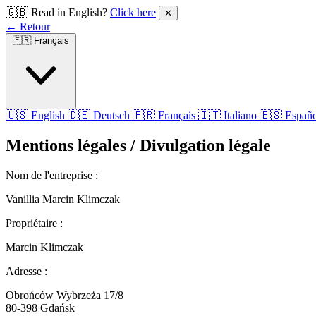
🇬🇧 Read in English?
Click here
✕
← Retour
🇫🇷
Français
🇺🇸 English
🇩🇪 Deutsch
🇫🇷 Français
🇮🇹 Italiano
🇪🇸 Españo
Mentions légales / Divulgation légale
Nom de l'entreprise :
Vanillia Marcin Klimczak
Propriétaire :
Marcin Klimczak
Adresse :
Obrońców Wybrzeża 17/8
80-398 Gdańsk